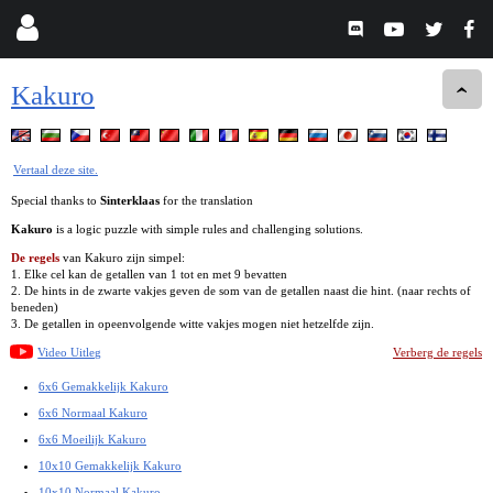
Kakuro
Vertaal deze site.
Special thanks to
Sinterklaas
for the translation
Kakuro
is a logic puzzle with simple rules and challenging solutions.
De regels
van Kakuro zijn simpel:
1. Elke cel kan de getallen van 1 tot en met 9 bevatten
2. De hints in de zwarte vakjes geven de som van de getallen naast die hint. (naar rechts of
beneden)
3. De getallen in opeenvolgende witte vakjes mogen niet hetzelfde zijn.
Video Uitleg
Verberg de regels
6x6 Gemakkelijk Kakuro
6x6 Normaal Kakuro
6x6 Moeilijk Kakuro
10x10 Gemakkelijk Kakuro
10x10 Normaal Kakuro