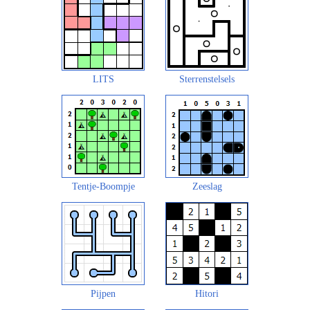
LITS
Sterrenstelsels
Tentje-Boompje
Zeeslag
Pijpen
Hitori