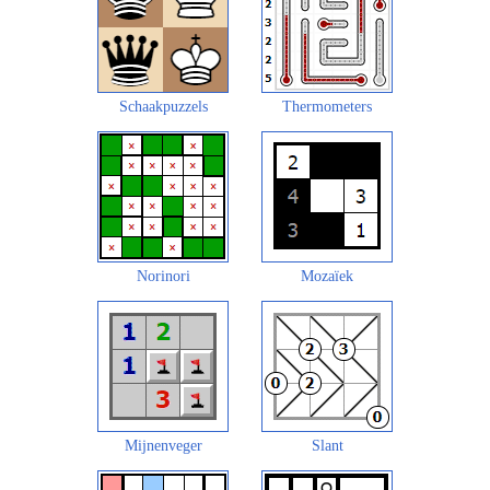
Schaakpuzzels
Thermometers
Norinori
Mozaïek
Mijnenveger
Slant