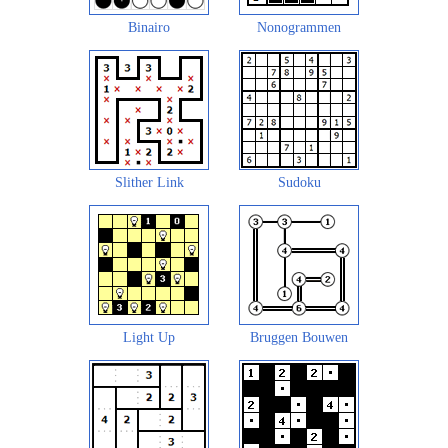
Binairo
Nonogrammen
Slither Link
Sudoku
Light Up
Bruggen Bouwen